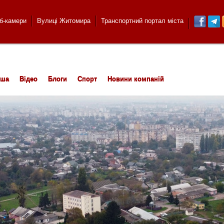
б-камери
Вулиці Житомира
Транспортний портал міста
іша
Відео
Блоги
Спорт
Новини компаній