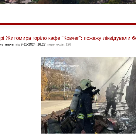
рі Житомира горіло кафе "Ковчег": пожежу ліквідували 
ws_maker
від
7-11-2024, 16:27
, переглядів: 126