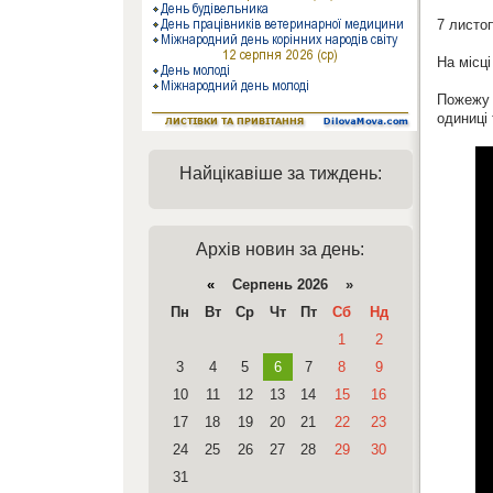
7 листо
На місц
Пожежу 
одиниці 
Найцікавіше за тиждень:
Архів новин за день:
«
Серпень 2026 »
Пн
Вт
Ср
Чт
Пт
Сб
Нд
1
2
3
4
5
6
7
8
9
10
11
12
13
14
15
16
17
18
19
20
21
22
23
24
25
26
27
28
29
30
31