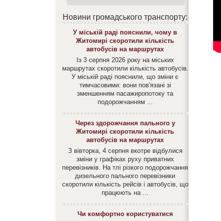
Новини громадського транспорту:
У міській раді пояснили, чому в
Житомирі скоротили кількість
автобусів на маршрутах
Із 3 серпня 2026 року на міських
маршрутах скоротили кількість автобусів.
У міській раді пояснили, що зміни є
тимчасовими: вони пов'язані зі
зменшенням пасажиропотоку та
подорожчанням ...
Через здорожчання пального у
Житомирі скоротили кількість
автобусів на маршрутах
З вівторка, 4 серпня вкотре відбулися
зміни у графіках руху приватних
перевізників. На тлі різкого подорожчання
дизельного пального перевізники
скоротили кількість рейсів і автобусів, що
працюють на ...
Чи комфортно користуватися