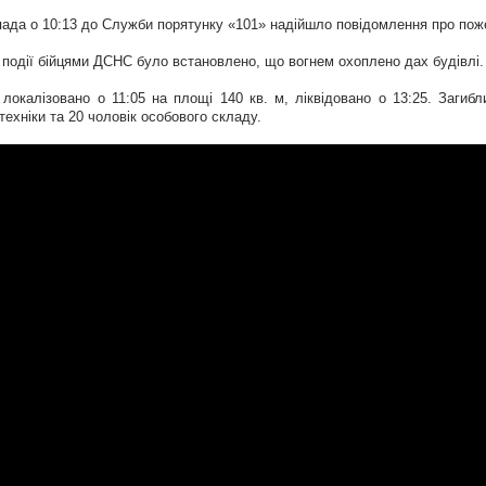
пада о 10:13 до Служби порятунку «101» надійшло повідомлення про пожеж
і події бійцями ДСНС було встановлено, що вогнем охоплено дах будівлі.
локалізовано о 11:05 на площі 140 кв. м, ліквідовано о 13:25. Заги
техніки та 20 чоловік особового складу.