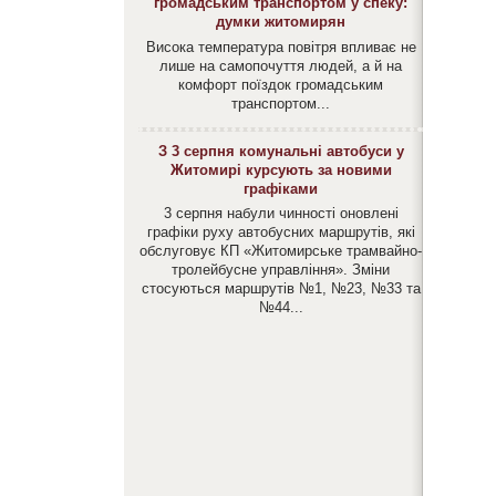
громадським транспортом у спеку:
думки житомирян
Висока температура повітря впливає не
лише на самопочуття людей, а й на
комфорт поїздок громадським
транспортом...
З 3 серпня комунальні автобуси у
Житомирі курсують за новими
графіками
3 серпня набули чинності оновлені
графіки руху автобусних маршрутів, які
обслуговує КП «Житомирське трамвайно-
тролейбусне управління». Зміни
стосуються маршрутів №1, №23, №33 та
№44...