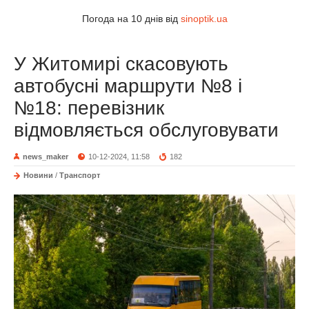
Погода на 10 днів від
sinoptik.ua
У Житомирі скасовують
автобусні маршрути №8 і
№18: перевізник
відмовляється обслуговувати
news_maker
10-12-2024, 11:58
182
Новини
/
Транспорт