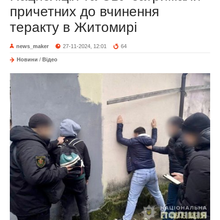
причетних до вчинення
теракту в Житомирі
news_maker
27-11-2024, 12:01
64
Новини
/
Відео