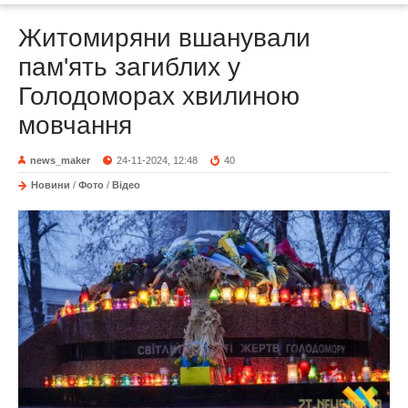
Житомиряни вшанували
пам'ять загиблих у
Голодоморах хвилиною
мовчання
news_maker
24-11-2024, 12:48
40
Новини
/
Фото
/
Відео